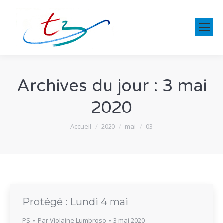
Archives du jour :
3 mai
2020
Vous êtes ici :
Accueil
2020
mai
03
Protégé : Lundi 4 mai
PS
Par
Violaine Lumbroso
3 mai 2020