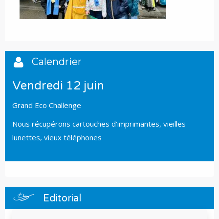
Calendrier
Vendredi 12 juin
Grand Eco Challenge
Nous récupérons cartouches d’imprimantes, vieilles
lunettes, vieux téléphones
Editorial