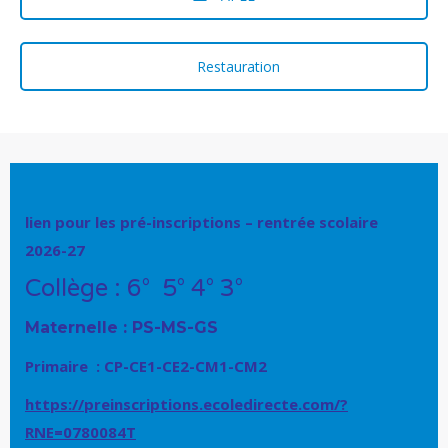
Restauration
lien pour les pré-inscriptions – rentrée scolaire
2026-27
Collège : 6° 5° 4° 3°
Maternelle : PS-MS-GS
Primaire : CP-CE1-CE2-CM1-CM2
https://preinscriptions.ecoledirecte.com/?
RNE=0780084T