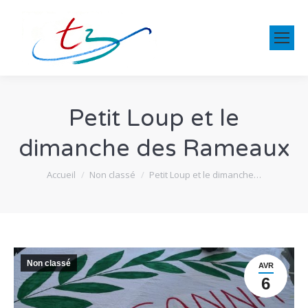
Petit Loup et le
dimanche des Rameaux
Vous êtes ici :
Accueil
Non classé
Petit Loup et le dimanche…
Non classé
AVR
6