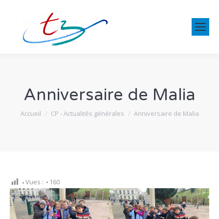
Anniversaire de Malia
Vous êtes ici :
Accueil
CP - Actualités générales
Anniversaire de Malia
Vues :
160