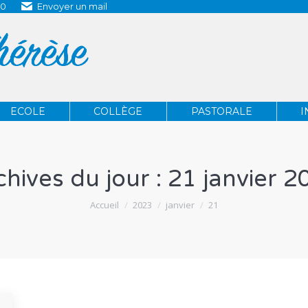
80
Envoyer un mail
ECOLE
COLLÈGE
PASTORALE
ECOLE
COLLÈGE
PASTORALE
I
chives du jour :
21 janvier 2
Vous êtes ici :
Accueil
2023
janvier
21