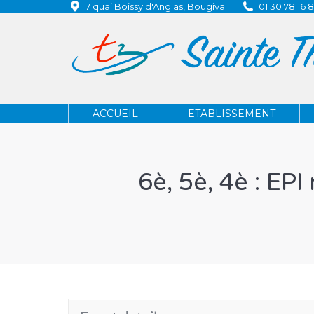
7 quai Boissy d'Anglas, Bougival
01 30 78 16 
ACCUEIL
ETABLISSEMENT
ACCUEIL
ETABLISSEMENT
6è, 5è, 4è : EPI