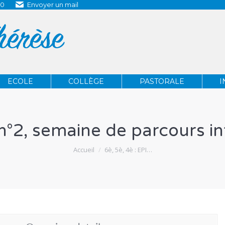
80
Envoyer un mail
ECOLE
COLLÈGE
PASTORALE
ECOLE
COLLÈGE
PASTORALE
I
 n°2, semaine de parcours in
Vous êtes ici :
Accueil
6è, 5è, 4è : EPI…