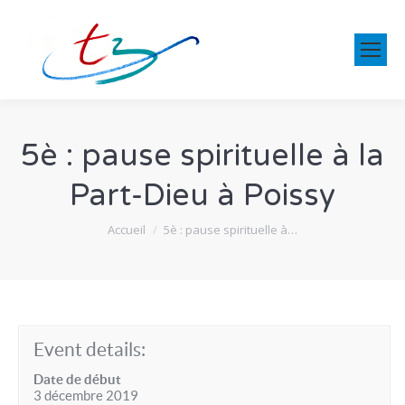
5è : pause spirituelle à la
Part-Dieu à Poissy
Vous êtes ici :
Accueil
5è : pause spirituelle à…
Event details:
Date de début
3 décembre 2019