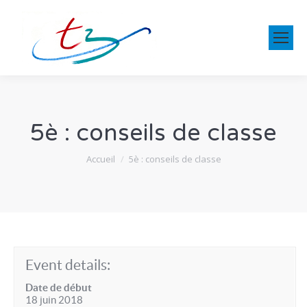
5è : conseils de classe
Vous êtes ici :
Accueil
5è : conseils de classe
Event details:
Date de début
18 juin 2018