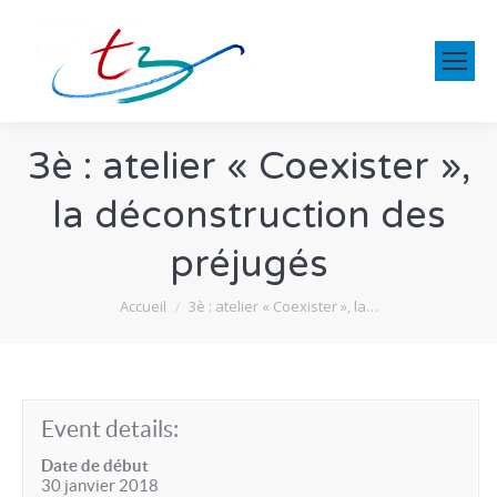
3è : atelier « Coexister »,
la déconstruction des
préjugés
Vous êtes ici :
Accueil
3è : atelier « Coexister », la…
Event details:
Date de début
30 janvier 2018