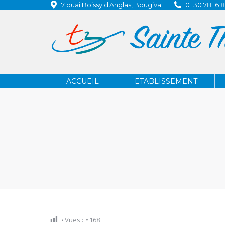
7 quai Boissy d'Anglas, Bougival
01 30 78 16 
ACCUEIL
ETABLISSEMENT
ACCUEIL
ETABLISSEMENT
Vues :
168