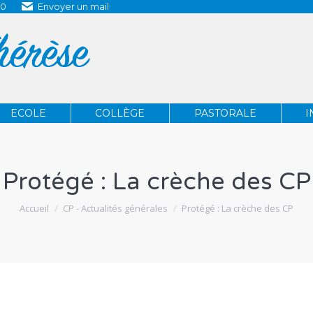
80
Envoyer un mail
ECOLE
COLLÈGE
PASTORALE
ECOLE
COLLÈGE
PASTORALE
I
Protégé : La crèche des CP
Vous êtes ici :
Accueil
CP - Actualités générales
Protégé : La crèche des CP