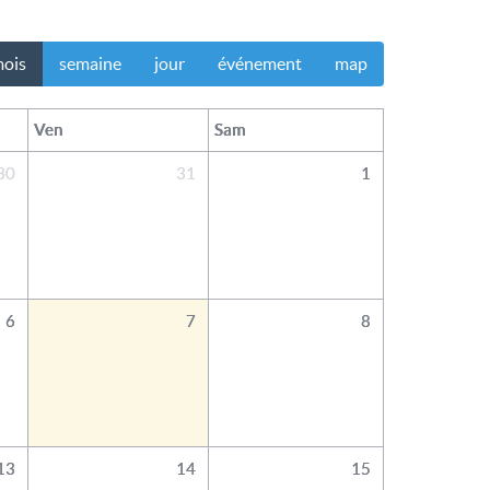
ois
semaine
jour
événement
map
Ven
Sam
30
31
1
6
7
8
13
14
15