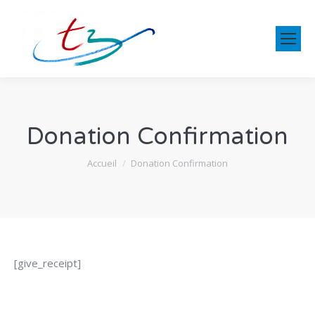
Donation Confirmation
Vous êtes ici :
Accueil
Donation Confirmation
[give_receipt]